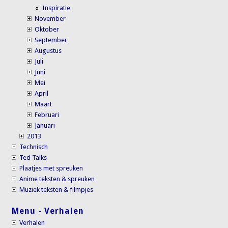
Inspiratie
November
Oktober
September
Augustus
Juli
Juni
Mei
April
Maart
Februari
Januari
2013
Technisch
Ted Talks
Plaatjes met spreuken
Anime teksten & spreuken
Muziek teksten & filmpjes
Menu - Verhalen
Verhalen