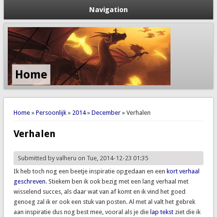
Navigation
Home
You are here
Home
»
Persoonlijk
»
2014
»
December
» Verhalen
Verhalen
Submitted by
valheru
on Tue, 2014-12-23 01:35
Ik heb toch nog een beetje inspiratie opgedaan en een
kort verhaal
geschreven
. Stiekem ben ik ook bezig met een lang verhaal met
wisselend succes, als daar wat van af komt en ik vind het goed
genoeg zal ik er ook een stuk van posten. Al met al valt het gebrek
aan inspiratie dus nog best mee, vooral als je die
lap tekst
ziet die ik