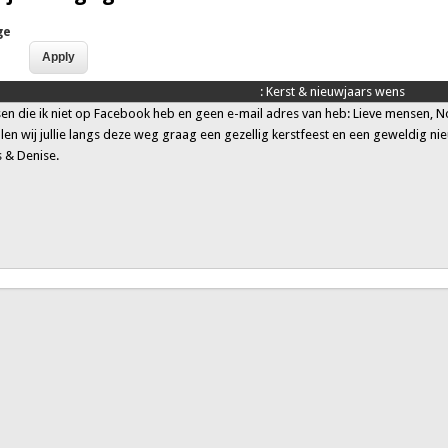
ge
:
Kerst & nieuwjaars wens
n die ik niet op Facebook heb en geen e-mail adres van heb: Lieve mensen, N
llen wij jullie langs deze weg graag een gezellig kerstfeest en een geweldig ni
s & Denise.