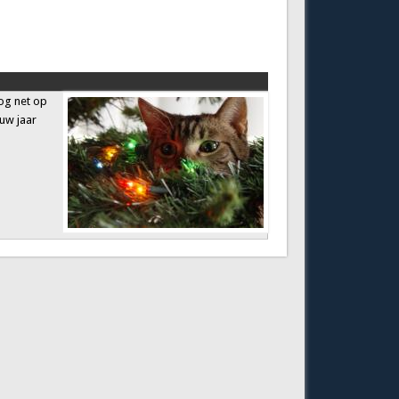
og net op
euw jaar