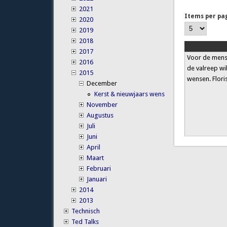
2021
Items per pa
2020
2019
2018
2017
Voor de mense
2016
de valreep wi
2015
wensen. Flori
December
Kerst & nieuwjaars wens
November
Augustus
Juli
Juni
April
Maart
Februari
Januari
2014
2013
Technisch
Ted Talks