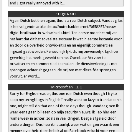
and I got really annoyed with it...
:
DigID/eID
Again Dutch but then again, this is a real Dutch subject. Vandaag las
ik het volgende artikel: http://nutech.nl/internet/3658257/nieuw-
digid-bruikbaar-in-webwinkels.html Ten eerste moet het mij van
het hart dat dit het zoveelste systeem is wat in eerste instantie voor
en door de overheid ontwikkelt is en nu eigenlijk commercieel
ingezet gaat worden. Persoonlijk lijkt dit mij onwenselijk, kijk hoe
geweldig het heeft gewerkt om het Openbaar Vervoer te
privatiseren en commercieel te maken, de dienstverlening is met
sprongen achteruit gegaan, de prijzen met diezelfde sprongen
vooruit, er word...
:
Microsoft en FIDO
Sorry for English reader, this one is in Dutch even though I try to
keep my techgblogs in English I really was too lazy to translate this
one, might still do that one of these days though. Vandaag ben ik
weer eens gaan bijlezen op mijn security nieuws, ik liep hier een
ruime week in achter, zoals in veel dingen, beetje afgeleid door
andere dingen. Dus heb ik natuurlijk weer wat dingen waar ik een
mening over heb, deze heb ik al op Facebook gelucht voor een