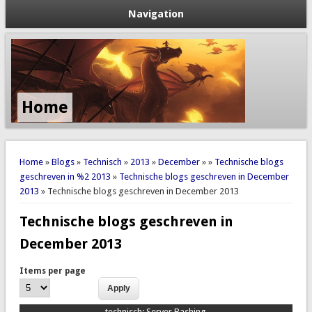
Navigation
Home
You are here
Home
»
Blogs
»
Technisch
»
2013
»
December
»
»
Technische blogs
geschreven in %2 2013
»
Technische blogs geschreven in December
2013
» Technische blogs geschreven in December 2013
Technische blogs geschreven in
December 2013
Items per page
technisch:
Server Bashing