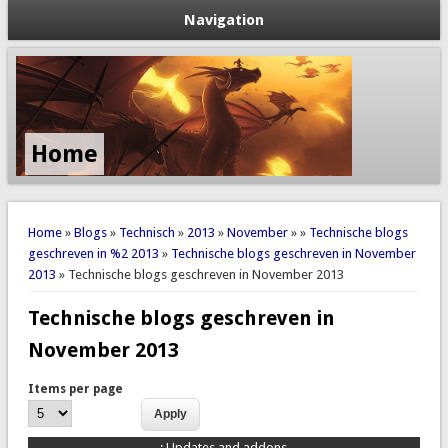
Navigation
Home
You are here
Home
»
Blogs
»
Technisch
»
2013
»
November
»
»
Technische blogs
geschreven in %2 2013
»
Technische blogs geschreven in November
2013
» Technische blogs geschreven in November 2013
Technische blogs geschreven in
November 2013
Items per page
:
Updates and addons