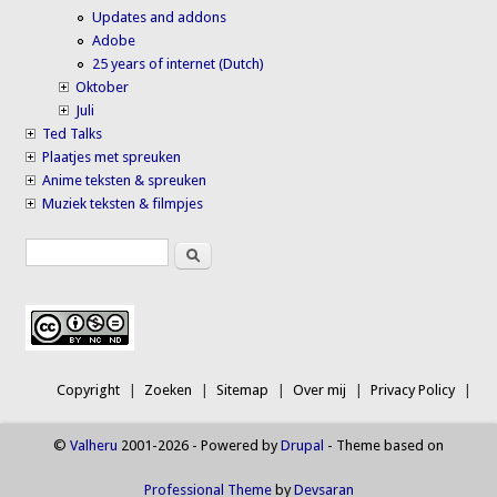
Updates and addons
Adobe
25 years of internet (Dutch)
Oktober
Juli
Ted Talks
Plaatjes met spreuken
Anime teksten & spreuken
Muziek teksten & filmpjes
Search
Search form
Copyright
Zoeken
Sitemap
Over mij
Privacy Policy
©
Valheru
2001-2026 - Powered by
Drupal
- Theme based on
Professional Theme
by
Devsaran