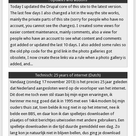
Today I updated the Drupal core of this site to the latest version.
The last few days I also changed a lot in the way the site works,
mainly the private parts of this site (sorry for people who have no
account, you cannot see the changes). I created some views for
easier content maintenance, mainly comments, also a view for
people who have an account to see what content and comments
got added or updated the last 10 days. I also added some rules so
the old php code for the grid link in the photo galleries got
obsolete, I now create these links via a rule when a photo gallery is
added, and...
Technisch:
25 years of internet (Dutch)
Vandaag (zondag 17 november 2013) is het precies 25 jaar geleden
dat Nederland aangesloten werd op de voorloper van het internet.
Dit doet me toch even stil staan bij mijn eigen ervaringen, ik
herinner me nog goed dat ik in 1995 met een 14k4 modem bij mijn
ouders thuis zat, toen belde ik nog niet in op het internet, nee ik
belde een BBS, en daar kon ik dan spelletjes downloaden of
plaatjes of tekst berichtjes uitwisselen met andere gebruikers. Een
spelletje downloaden in die tijd duurde gemiddeld een dag. Zo
lang kon je natuurlijk niet in blijven bellen, dus ging je download