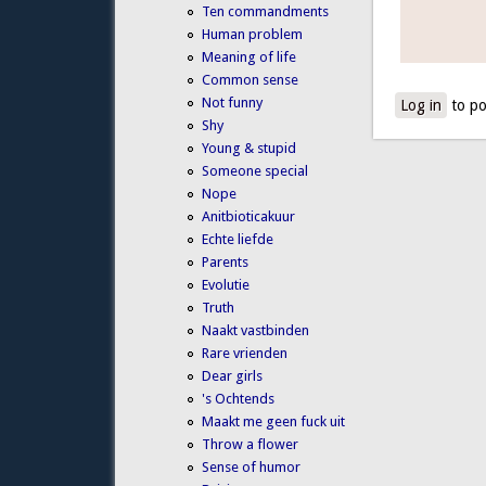
Ten commandments
Human problem
Meaning of life
Common sense
Not funny
Log in
to po
Shy
Young & stupid
Someone special
Nope
Anitbioticakuur
Echte liefde
Parents
Evolutie
Truth
Naakt vastbinden
Rare vrienden
Dear girls
's Ochtends
Maakt me geen fuck uit
Throw a flower
Sense of humor