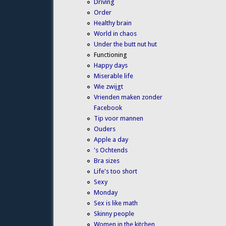
Driving
Order
Healthy brain
World in chaos
Under the butt nut hut
Functioning
Happy days
Miserable life
Wie zwijgt
Vrienden maken zonder
Facebook
Tip voor mannen
Ouders
Apple a day
's Ochtends
Bra sizes
Life's too short
Sexy
Monday
Sex is like math
Skinny people
Women in the kitchen