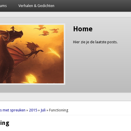
bums
Verhalen & Gedichten
Home
Hier zie je de laatste posts.
here
es met spreuken
»
2015
»
Juli
» Functioning
ning