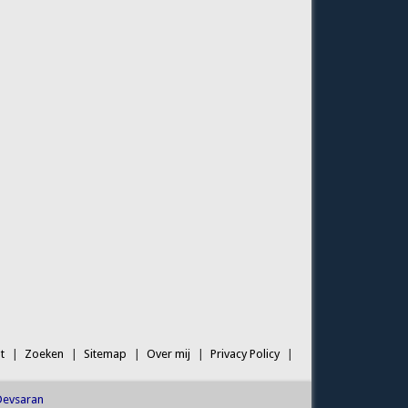
t
Zoeken
Sitemap
Over mij
Privacy Policy
Devsaran