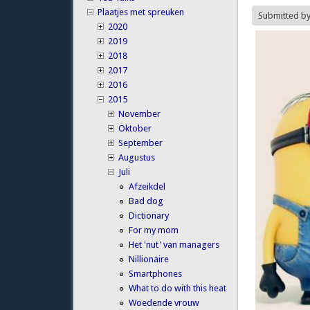
Plaatjes met spreuken
Submitted b
2020
2019
2018
2017
2016
2015
November
Oktober
September
Augustus
Juli
Afzeikdel
Bad dog
Dictionary
For my mom
Het 'nut' van managers
Nillionaire
Smartphones
What to do with this heat
Woedende vrouw