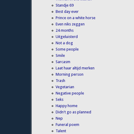
Standje 69
Best day ever
Prince on a white horse
Even niks zeggen
24 months
Uitgeluisterd
Not a dog
Some people
Smile
Sarcasm
Laat haar altijd merken
Morning person
Trash
Vegetarian
Negative people
Seks
Happy home
Didn't go as planned
Nep
Funeral poem
Talent