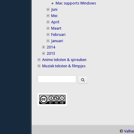
Mac supports Windows
Juni
Mei
April
Maart
Februari
Januari
2014
2013
Anime teksten & spreuken
Muziek teksten & filmpjes
Search
Search form
©
Valhe