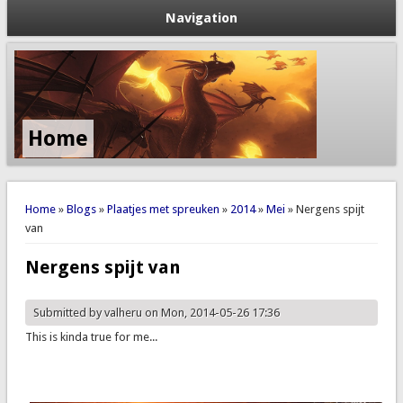
Navigation
Home
You are here
Home
»
Blogs
»
Plaatjes met spreuken
»
2014
»
Mei
» Nergens spijt
van
Nergens spijt van
Submitted by
valheru
on Mon, 2014-05-26 17:36
This is kinda true for me...