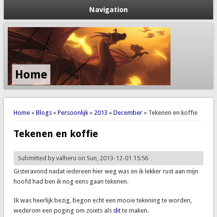
Navigation
Home
You are here
Home
»
Blogs
»
Persoonlijk
»
2013
»
December
» Tekenen en koffie
Tekenen en koffie
Submitted by
valheru
on Sun, 2013-12-01 15:56
Gisteravond nadat iedereen hier weg was en ik lekker rust aan mijn
hoofd had ben ik nog eens gaan tekenen.
Ik was heerlijk bezig, begon echt een mooie tekening te worden,
wederom een poging om zoiets als
dit
te maken.