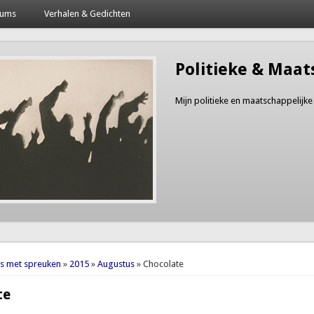
bums
Verhalen & Gedichten
Politieke & Maat
Mijn politieke en maatschappelijke
here
es met spreuken
»
2015
»
Augustus
» Chocolate
te