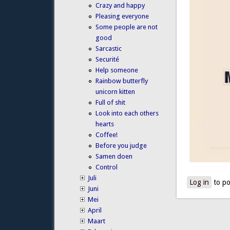
Crazy and happy
Pleasing everyone
Some people are not
good
Sarcastic
Securité
Help someone
Rainbow butterfly
unicorn kitten
Full of shit
Look into each others
hearts
Coffee!
Before you judge
Samen doen
Control
Juli
Log in
to po
Juni
Mei
April
Maart