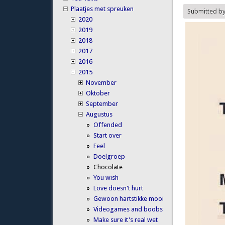
Plaatjes met spreuken
Submitted b
2020
2019
2018
2017
2016
2015
November
Oktober
September
Augustus
Offended
Start over
Feel
Doelgroep
Chocolate
You wish
Love doesn't hurt
Gewoon hartstikke mooi
Videogames and boobs
Make sure it's real wet