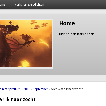
bums
Verhalen & Gedichten
Home
Hier zie je de laatste posts.
here
es met spreuken
»
2015
»
September
» Alles waar ik naar zocht
ar ik naar zocht