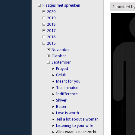
Plaatjes met spreuken
Submitted b
2020
2019
2018
2017
2016
2015
November
Oktober
September
Prayed
Geluk
Meant for you
Tien minuten
Indifference
Shiver
Better
Love is worth
Tell a lot about a woman
Listening to your wife
Alles waar ik naar zocht