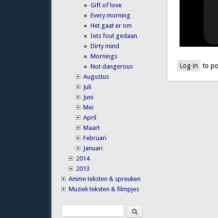
Gift of love
Every morning
Het gaat er om
Iets fout gedaan
Dirty mind
Mornings
Log in
to po
Not dangerous
Augustus
Juli
Juni
Mei
April
Maart
Februari
Januari
2014
2013
Anime teksten & spreuken
Muziek teksten & filmpjes
Search
Search form