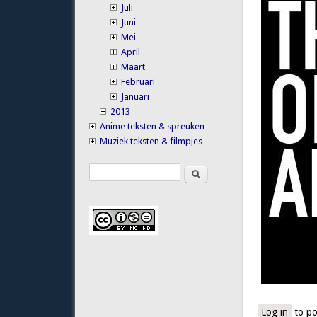
Juli
Juni
Mei
April
Maart
Februari
Januari
2013
Anime teksten & spreuken
Muziek teksten & filmpjes
Search
Search form
Log in
to po