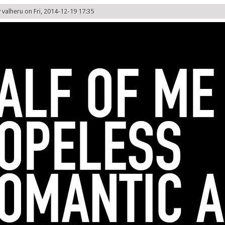
y
valheru
on Fri, 2014-12-19 17:35