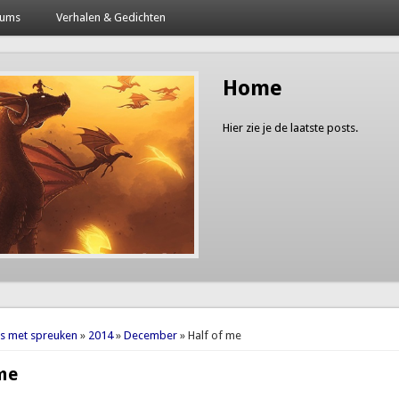
bums
Verhalen & Gedichten
Home
Hier zie je de laatste posts.
here
es met spreuken
»
2014
»
December
» Half of me
me