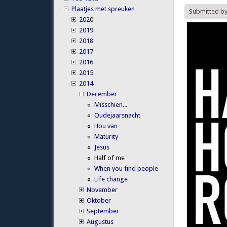
Plaatjes met spreuken
Submitted b
2020
2019
2018
2017
2016
2015
2014
December
Misschien...
Oudejaarsnacht
Hou van
Maturity
Jesus
Half of me
When you find people
Life change
November
Oktober
September
Augustus