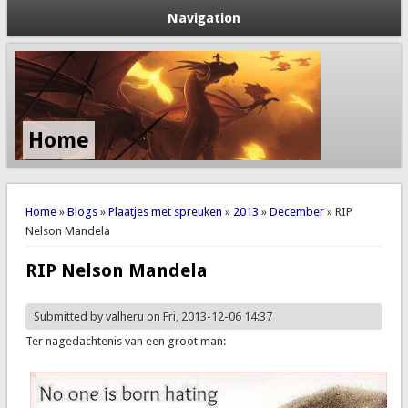
Navigation
Home
You are here
Home
»
Blogs
»
Plaatjes met spreuken
»
2013
»
December
» RIP
Nelson Mandela
RIP Nelson Mandela
Submitted by
valheru
on Fri, 2013-12-06 14:37
Ter nagedachtenis van een groot man: