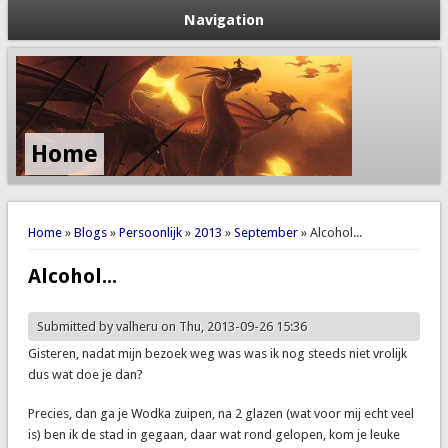
Navigation
Home
You are here
Home
»
Blogs
»
Persoonlijk
»
2013
»
September
» Alcohol...
Alcohol...
Submitted by
valheru
on Thu, 2013-09-26 15:36
Gisteren, nadat mijn bezoek weg was was ik nog steeds niet vrolijk
dus wat doe je dan?
Precies, dan ga je Wodka zuipen, na 2 glazen (wat voor mij echt veel
is) ben ik de stad in gegaan, daar wat rond gelopen, kom je leuke