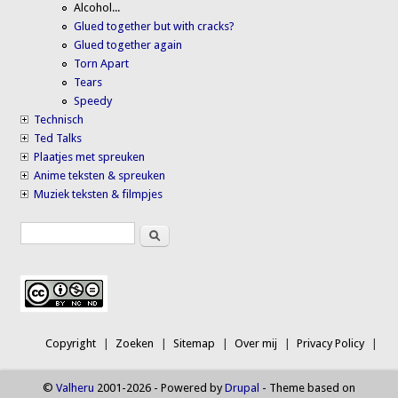
Alcohol...
Glued together but with cracks?
Glued together again
Torn Apart
Tears
Speedy
Technisch
Ted Talks
Plaatjes met spreuken
Anime teksten & spreuken
Muziek teksten & filmpjes
Search
Search form
Copyright
Zoeken
Sitemap
Over mij
Privacy Policy
©
Valheru
2001-2026 - Powered by
Drupal
- Theme based on