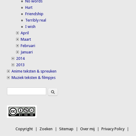
No words
Hurt
Friendship
Terribly real
I wish
April
Maart
Februari
Januari
2014
2013
Anime teksten & spreuken
Muziek teksten & filmpjes
Search
Search form
Copyright
Zoeken
Sitemap
Over mij
Privacy Policy