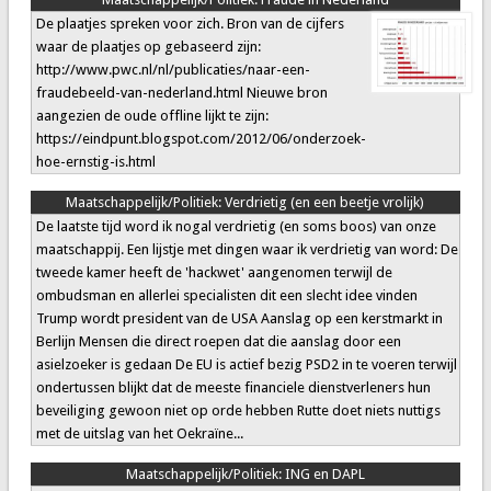
De plaatjes spreken voor zich. Bron van de cijfers
waar de plaatjes op gebaseerd zijn:
http://www.pwc.nl/nl/publicaties/naar-een-
fraudebeeld-van-nederland.html Nieuwe bron
aangezien de oude offline lijkt te zijn:
https://eindpunt.blogspot.com/2012/06/onderzoek-
hoe-ernstig-is.html
Maatschappelijk/Politiek:
Verdrietig (en een beetje vrolijk)
De laatste tijd word ik nogal verdrietig (en soms boos) van onze
maatschappij. Een lijstje met dingen waar ik verdrietig van word: De
tweede kamer heeft de 'hackwet' aangenomen terwijl de
ombudsman en allerlei specialisten dit een slecht idee vinden
Trump wordt president van de USA Aanslag op een kerstmarkt in
Berlijn Mensen die direct roepen dat die aanslag door een
asielzoeker is gedaan De EU is actief bezig PSD2 in te voeren terwijl
ondertussen blijkt dat de meeste financiele dienstverleners hun
beveiliging gewoon niet op orde hebben Rutte doet niets nuttigs
met de uitslag van het Oekraïne...
Maatschappelijk/Politiek:
ING en DAPL