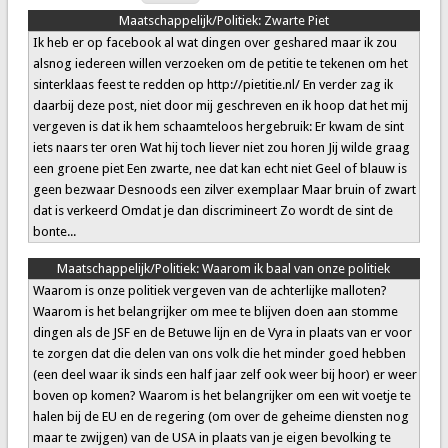
Maatschappelijk/Politiek:
Zwarte Piet
Ik heb er op facebook al wat dingen over geshared maar ik zou
alsnog iedereen willen verzoeken om de petitie te tekenen om het
sinterklaas feest te redden op http://pietitie.nl/ En verder zag ik
daarbij deze post, niet door mij geschreven en ik hoop dat het mij
vergeven is dat ik hem schaamteloos hergebruik: Er kwam de sint
iets naars ter oren Wat hij toch liever niet zou horen Jij wilde graag
een groene piet Een zwarte, nee dat kan echt niet Geel of blauw is
geen bezwaar Desnoods een zilver exemplaar Maar bruin of zwart
dat is verkeerd Omdat je dan discrimineert Zo wordt de sint de
bonte...
Maatschappelijk/Politiek:
Waarom ik baal van onze politiek
Waarom is onze politiek vergeven van de achterlijke malloten?
Waarom is het belangrijker om mee te blijven doen aan stomme
dingen als de JSF en de Betuwe lijn en de Vyra in plaats van er voor
te zorgen dat die delen van ons volk die het minder goed hebben
(een deel waar ik sinds een half jaar zelf ook weer bij hoor) er weer
boven op komen? Waarom is het belangrijker om een wit voetje te
halen bij de EU en de regering (om over de geheime diensten nog
maar te zwijgen) van de USA in plaats van je eigen bevolking te