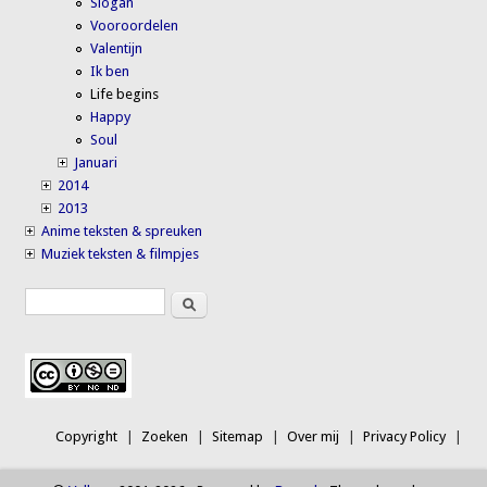
Slogan
Vooroordelen
Valentijn
Ik ben
Life begins
Happy
Soul
Januari
2014
2013
Anime teksten & spreuken
Muziek teksten & filmpjes
Search
Search form
Copyright
Zoeken
Sitemap
Over mij
Privacy Policy