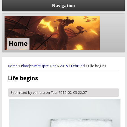
Navigation
Home
You are here
Home
»
Plaatjes met spreuken
»
2015
»
Februari
» Life begins
Life begins
Submitted by
valheru
on Tue, 2015-02-03 22:07