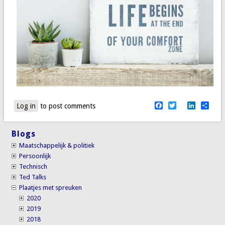
Facebook
Twitter
LinkedI
Sha
Log in
to post comments
Blogs
Maatschappelijk & politiek
Persoonlijk
Technisch
Ted Talks
Plaatjes met spreuken
2020
2019
2018