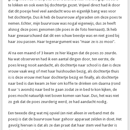
te lokken en ook even bij dochtertje gezet. Vrijwel direct had ik door
dat dit poesje heel veel aandacht wou en eigenlijk bang was voor
het dochtertje. Dus ik heb de buurvrouw afgeraden om deze poes te
nemen. Echter, mijn buurvrouw was nogal eigenwijs, dus ze heeft
alsnog deze poes genomen (de poes in de foto hiernaast). Ik heb
haar gewaarschuwd dat dit een schuw beestje was en niet goed bij
haar zou passen. Haar tegenargument was "maar ze is zo mooi".
Al na een maand of 3 kwam ze hier klagen dat de poes zo zeurde.
Na wat observeren had ik een aantal dingen door, ten eerste, de
poes kreeg nooit aandacht, als dochtertje naar school is dan is deze
vrouw vaak weg of met haar huishouden bezig, als dochtertje thuis
is is deze vrouw met haar dochtertje bezig en finally, als dochtertje
naar bed is dan kwam ze hier om koffie te drinken om daarna (rond
8 uur 's avonds) naar bed te gaan zodat ze in bed tv kon kijken, de
poes mocht natuurlijk niet boven komen van haar. Dus, het was niet
zo gek dat de poes zeurderig werd, ze had aandacht nodig.
Een tweede ding wat mij opviel (en niet alleen in verband met de
poes) is dat de buurvrouw haar gehoor apparaat zelden in doet. Het
gevolg hiervan is dat als ze dan praat dat haar stem veel harder is