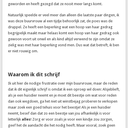
geworden en heeft gezegd dat ze nooit meer langs komt.
Natuurlijk speelde er veel meer dan alleen die laatste paar dingen, ik
was deze buurvrouw al een tijdje behoorlijk zat, de poes was de
druppel. Ze heeft een beperking wat een hoop van haar gedrag
begrijpelijk maakt maar helaas komt een hoop van haar gedrag ook
gewoon voort uit onwil en als kind altijd verwend te zijn omdat ze
zielig was met haar beperking vond men. Dus wat dat betreft, ik ben
er niet rouwig om.
Waarom ik dit schrijf
Ik uit hier de nodige frustratie over mijn buurvrouw, maar de reden
dat ik dit eigenlijk schrijf is omdat ik een oproep wil doen: Alsjeblieft,
als je een huisdier neemt en je moet dit beestje om wat voor reden
dan ook wegdoen, ga het niet uit winstbejag proberen te verkopen
maar zoek een goed tehuis voor het beestje! Als je een huisdier
neemt, besef dan dat zo een beestje van jou afhankelijk is voor
letterlijk
alles
! Zorg er voor zoals je voor een kindje zou zorgen,
geef het de aandacht die het nodig heeft. Maar vooral, zoek geen