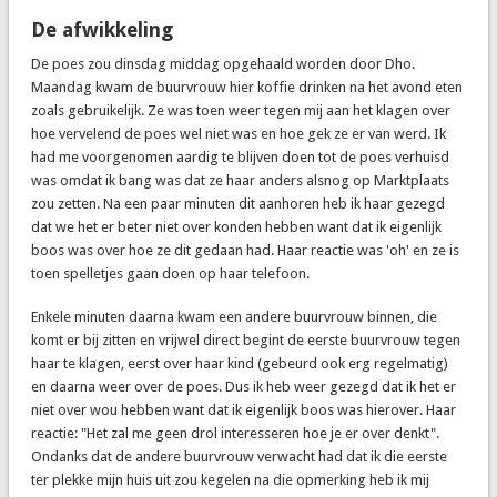
De afwikkeling
De poes zou dinsdag middag opgehaald worden door Dho.
Maandag kwam de buurvrouw hier koffie drinken na het avond eten
zoals gebruikelijk. Ze was toen weer tegen mij aan het klagen over
hoe vervelend de poes wel niet was en hoe gek ze er van werd. Ik
had me voorgenomen aardig te blijven doen tot de poes verhuisd
was omdat ik bang was dat ze haar anders alsnog op Marktplaats
zou zetten. Na een paar minuten dit aanhoren heb ik haar gezegd
dat we het er beter niet over konden hebben want dat ik eigenlijk
boos was over hoe ze dit gedaan had. Haar reactie was 'oh' en ze is
toen spelletjes gaan doen op haar telefoon.
Enkele minuten daarna kwam een andere buurvrouw binnen, die
komt er bij zitten en vrijwel direct begint de eerste buurvrouw tegen
haar te klagen, eerst over haar kind (gebeurd ook erg regelmatig)
en daarna weer over de poes. Dus ik heb weer gezegd dat ik het er
niet over wou hebben want dat ik eigenlijk boos was hierover. Haar
reactie: "Het zal me geen drol interesseren hoe je er over denkt".
Ondanks dat de andere buurvrouw verwacht had dat ik die eerste
ter plekke mijn huis uit zou kegelen na die opmerking heb ik mij