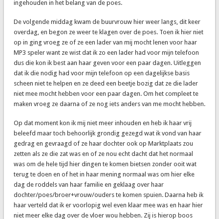
ingehouden in het belang van de poes.
De volgende middag kwam de buurvrouw hier weer langs, dit keer
overdag, en begon ze weer te klagen over de poes. Toen ik hier niet
op in ging vroeg ze of ze een lader van mij mocht lenen voor haar
MP3 speler want ze wist dat ik zo een lader had voor mijn telefoon
dus die kon ik best aan haar geven voor een paar dagen. Uitleggen
dat ik die nodig had voor mijn telefoon op een dagelijkse basis
scheen niet te helpen en ze deed een beetje bozig dat ze die lader
niet mee mocht hebben voor een paar dagen. Om het compleet te
maken vroeg ze daarna of ze nog iets anders van me mocht hebben.
Op dat moment kon ik mij niet meer inhouden en heb ik haar vrij
beleefd maar toch behoorlijk grondig gezegd wat ik vond van haar
gedrag en gevraagd of ze haar dochter ook op Marktplaats zou
zetten als ze die zat was en of ze nou echt dacht dat het normaal
was om de hele tijd hier dingen te komen bietsen zonder ooit wat
terug te doen en of het in haar mening normaal was om hier elke
dag de roddels van haar familie en geklaag over haar
dochter/poes/broer+vrouw/ouders te komen spuien. Daarna heb ik
haar verteld dat ik er voorlopig wel even klaar mee was en haar hier
niet meer elke dag over de vloer wou hebben. Zij is hierop boos