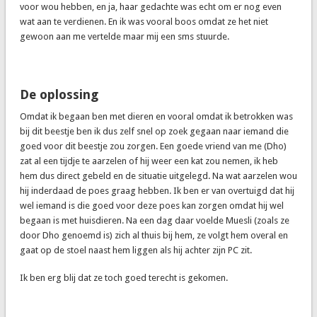
voor wou hebben, en ja, haar gedachte was echt om er nog even
wat aan te verdienen. En ik was vooral boos omdat ze het niet
gewoon aan me vertelde maar mij een sms stuurde.
De oplossing
Omdat ik begaan ben met dieren en vooral omdat ik betrokken was
bij dit beestje ben ik dus zelf snel op zoek gegaan naar iemand die
goed voor dit beestje zou zorgen. Een goede vriend van me (Dho)
zat al een tijdje te aarzelen of hij weer een kat zou nemen, ik heb
hem dus direct gebeld en de situatie uitgelegd. Na wat aarzelen wou
hij inderdaad de poes graag hebben. Ik ben er van overtuigd dat hij
wel iemand is die goed voor deze poes kan zorgen omdat hij wel
begaan is met huisdieren. Na een dag daar voelde Muesli (zoals ze
door Dho genoemd is) zich al thuis bij hem, ze volgt hem overal en
gaat op de stoel naast hem liggen als hij achter zijn PC zit.
Ik ben erg blij dat ze toch goed terecht is gekomen.