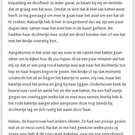
beperking en doofheid. In ieder geval, ze kwam bij mij en vertelde
dat ze graag een kat wou. Omdat ze wist dat ik veel van katten weet
heeft ze mij gevraagd om mee te gaan naar het asiel om een kat uit
te zoeken. Natuurlijk heb ik hier in toegestemd dus wij zijn een paar
dagen later samen naar het asiel hier in de buurt gefietst. We
hadden haar dochtertje mee zodat we direct konden zien of een kat
met het kindje overweg kon.
Aangekomen in het asiel zijn we even in de ruimte met katten gaan
zitten om te kijken hoe dit zou lopen. Al na een paar minuten viel het
mij op dat er een jong rood katertje was wat naar het dochtertje toe
liep en haar kopjes begon te geven. Het kindje (3 op dat moment)
schaterde het uit en begon het katertje te aaien, vrij ruw, maar het
katertje vond het prima en ging bij haar liggen. Ondertussen keek de
buurvrouw rond en aaide her en der wat katten. Na een half uurtje
gingen we overleggen welke kat ze mee wou nemen, hierbij heb ik
het rode katertje aangeraden aangezien deze nog steeds bij
dochtertje lag en zich rustig liet aaien door haar.
Helaas, de buurvrouw had andere ideeën. Ze had een poesje gezien
wat ze zo mooi vond. Na dat ze me had gewezen welke poes zij
graag wou heb ik dit poes even bekeken, naar me toe geprobeerd