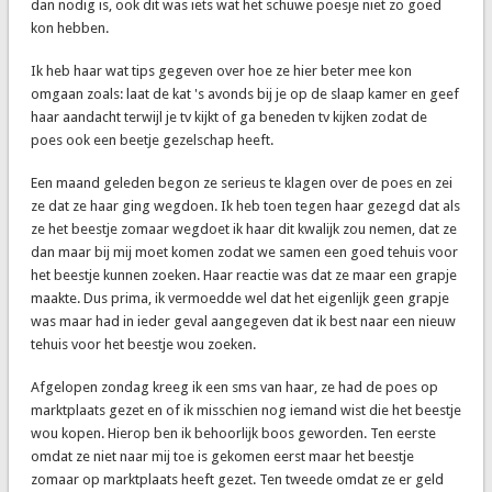
dan nodig is, ook dit was iets wat het schuwe poesje niet zo goed
kon hebben.
Ik heb haar wat tips gegeven over hoe ze hier beter mee kon
omgaan zoals: laat de kat 's avonds bij je op de slaap kamer en geef
haar aandacht terwijl je tv kijkt of ga beneden tv kijken zodat de
poes ook een beetje gezelschap heeft.
Een maand geleden begon ze serieus te klagen over de poes en zei
ze dat ze haar ging wegdoen. Ik heb toen tegen haar gezegd dat als
ze het beestje zomaar wegdoet ik haar dit kwalijk zou nemen, dat ze
dan maar bij mij moet komen zodat we samen een goed tehuis voor
het beestje kunnen zoeken. Haar reactie was dat ze maar een grapje
maakte. Dus prima, ik vermoedde wel dat het eigenlijk geen grapje
was maar had in ieder geval aangegeven dat ik best naar een nieuw
tehuis voor het beestje wou zoeken.
Afgelopen zondag kreeg ik een sms van haar, ze had de poes op
marktplaats gezet en of ik misschien nog iemand wist die het beestje
wou kopen. Hierop ben ik behoorlijk boos geworden. Ten eerste
omdat ze niet naar mij toe is gekomen eerst maar het beestje
zomaar op marktplaats heeft gezet. Ten tweede omdat ze er geld