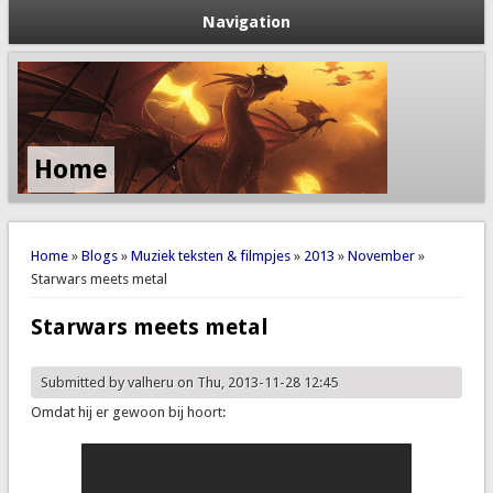
Navigation
Home
You are here
Home
»
Blogs
»
Muziek teksten & filmpjes
»
2013
»
November
»
Starwars meets metal
Starwars meets metal
Submitted by
valheru
on Thu, 2013-11-28 12:45
Omdat hij er gewoon bij hoort: