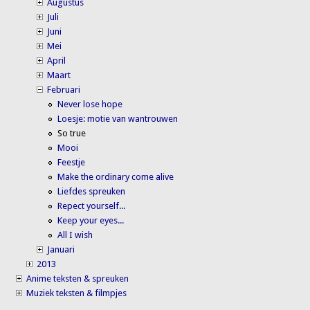
Augustus
Juli
Juni
Mei
April
Maart
Februari
Never lose hope
Loesje: motie van wantrouwen
So true
Mooi
Feestje
Make the ordinary come alive
Liefdes spreuken
Repect yourself...
Keep your eyes...
All I wish
Januari
2013
Anime teksten & spreuken
Muziek teksten & filmpjes