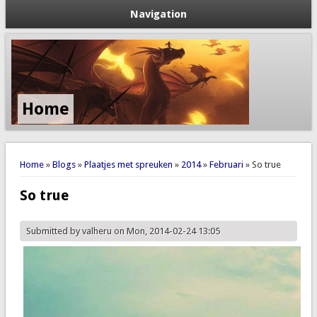
Navigation
Home
You are here
Home
»
Blogs
»
Plaatjes met spreuken
»
2014
»
Februari
» So true
So true
Submitted by
valheru
on Mon, 2014-02-24 13:05