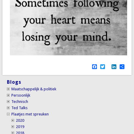
Facebook
Twitter
LinkedI
Sha
Blogs
Maatschappelijk & politiek
Persoonlijk
Technisch
Ted Talks
Plaatjes met spreuken
2020
2019
2018