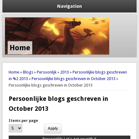
Navigation
Home
You are here
Home
»
Blogs
»
Persoonlijk
»
2013
»
Persoonlijke blogs geschreven
in %2 2013
»
Persoonlijke blogs geschreven in October 2013
»
Persoonlijke blogs geschreven in October 2013
Persoonlijke blogs geschreven in
October 2013
Items per page
Persoonlijk:
Let's get on with it