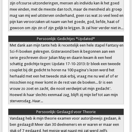
zijn ofcourse uitzonderingen, mensen als individu kan ik het goed
mee vinden, met de meeste dan toch, maar de mensheid als groep
mag van mij wel uitsterven onderhand, geen ras wat zo veel leed en
pijn kan veroorzaken uit naam van het goede, god, liefde, haat of
gewoon om zijn zin of zijn gelijk te krijgen. Ik zal hier verder niet in...
Persoonlijk:
Gedichtjes *Updated*
Met dank aan mijn tante heb ik recentelijk een hele stapel Fantasy en
Sci-Fi boeken gekregen. Gisteravond ben ik begonnen aan een
serie geschreven door Julian May en daarin kwam ik een heel
schattig gedichtje tegen: Update 17-10-2013: Er bleek een tweede
couplet bij dit gedicht te horen na 100 pagina's lezen werd het
herhaald met een het tweede stuk erbij, vraag me nu wel af of er
misschien nog meer komt in de rest van de boeken... Er is een
vrouw zo zoet en zacht, die nooit verdwijnt uit mijn gedacht'.
Hoewel ik haar slechts eenmaal zag, blijft zij mijn lief tot aan mijn
stervensdag. Haar...
Persoonlijk:
Geslaagd voor Theorie
Vandaag heb ik mijn theorie examen voor autorijbewijs gedaan, ik
ben geslaagd! Meer dan 30 deelnemers en er waren er maar een
stuk of 7 geslaagd, het meisje wat naast mij zat werd zelfs