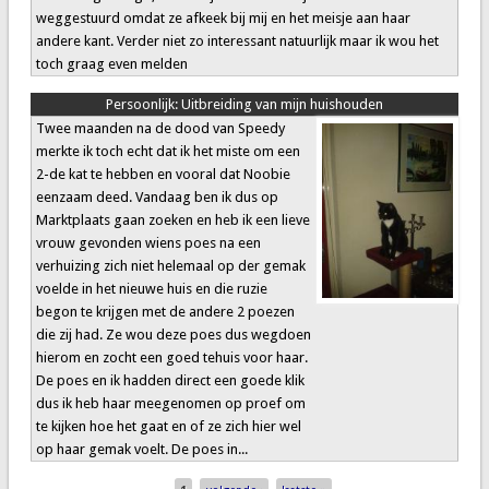
weggestuurd omdat ze afkeek bij mij en het meisje aan haar
andere kant. Verder niet zo interessant natuurlijk maar ik wou het
toch graag even melden
Persoonlijk:
Uitbreiding van mijn huishouden
Twee maanden na de dood van Speedy
merkte ik toch echt dat ik het miste om een
2-de kat te hebben en vooral dat Noobie
eenzaam deed. Vandaag ben ik dus op
Marktplaats gaan zoeken en heb ik een lieve
vrouw gevonden wiens poes na een
verhuizing zich niet helemaal op der gemak
voelde in het nieuwe huis en die ruzie
begon te krijgen met de andere 2 poezen
die zij had. Ze wou deze poes dus wegdoen
hierom en zocht een goed tehuis voor haar.
De poes en ik hadden direct een goede klik
dus ik heb haar meegenomen op proef om
te kijken hoe het gaat en of ze zich hier wel
op haar gemak voelt. De poes in...