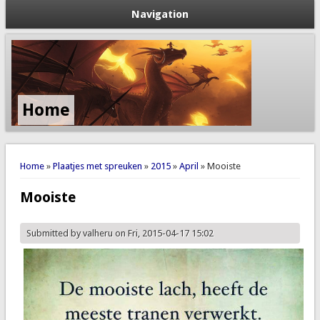
Navigation
Home
You are here
Home
»
Plaatjes met spreuken
»
2015
»
April
» Mooiste
Mooiste
Submitted by
valheru
on Fri, 2015-04-17 15:02