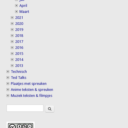
April
Maart
2021
2020
2019
2018
2017
2016
2015
2014
2013
Technisch
Ted Talks
Plaatjes met spreuken
Anime teksten & spreuken
Muziek teksten & filmpjes
Search
Search form