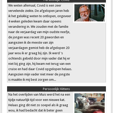
We weten allemaal, Covid is een zeer
vervelende ziekte. De afgelopen jaren heb
ik het gelukkig weten te ontlopen, ongeveer
4 weken geleden kwam daar opeens
verandering in. We zouden met de familie
naar de verjaardag van mijn oudste neefje,
de jongen was recent 20 geworden en
aangezien ik de meeste van zijn
verjaardagen gemist heb de afgelopen 20
jaar wou ik er graag bij zijn. Ik werd 's
ochtends gebeld door mijn vader dat hij er
niet bij ging zijn, hij kwam net terug van een
cruise en had daar Covid opgelopen helaas.
Aangezien mijn vader niet meer de jongste
is maakte ik mij best zorgen om...
Persoonlijk:
Kittens
Na het overlijden van Muis werd het na een
tijdje natuurlijk tijd voor een nieuwe kat.
Helaas ging dit niet zo soepel als ik graag
wou, ik had bedacht dat ik beter geen