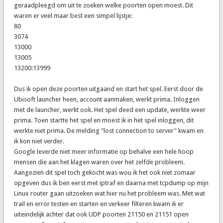
geraadpleegd om uit te zoeken welke poorten open moest. Dit
waren er veel maar best een simpel lijstje:
80
3074
13000
13005
13200:13999
Dus ik open deze poorten uitgaand en start het spel. Eerst door de
Ubisoft launcher heen, account aanmaken, werkt prima. Inloggen
met de launcher, werkt ook. Het spel deed een update, werkte weer
prima. Toen startte het spel en moest ik in het spel inloggen, dit
werkte niet prima. De melding "lost connection to server" kwam en
ik kon niet verder.
Google leverde niet meer informatie op behalve een hele hoop
mensen die aan het klagen waren over het zelfde probleem.
Aangezien dit spel toch gekocht was wou ik het ook niet zomaar
opgeven dus ik ben eerst met iptraf en daarna met tcpdump op mijn
Linux router gaan uitzoeken wat hier nu het probleem was. Met wat
trail en error testen en starten en verkeer filteren kwam ik er
uiteindelijk achter dat ook UDP poorten 21150 en 21151 open