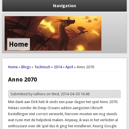
Navigation
Home
You are here
Home
»
Blogs
»
Technisch
»
2014
»
April
» Anno 2070
Anno 2070
Submitted by
valheru
on Wed, 2014-04-30 16:48
Met dank aan Dirk heb ik sinds een paar dagen het spel Anno 2070.
Helaas zonder de Deep Oceans addon aangezien Ubisoft
bestellingen niet correct verwerkt, hierover moeten we nog steeds
wat ruzie met de helpdesk maken. Anyway, ik was in het verleden al
enthousiast over dit spel dus ik ging het installeren. Keurig Google