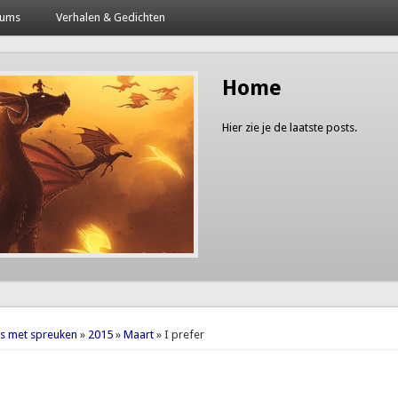
bums
Verhalen & Gedichten
Home
Hier zie je de laatste posts.
here
es met spreuken
»
2015
»
Maart
» I prefer