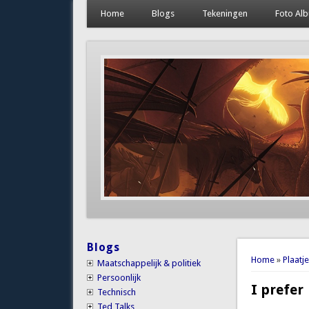
Home
Blogs
Tekeningen
Foto Al
Blogs
You are 
Home
»
Plaatj
Maatschappelijk & politiek
Persoonlijk
I prefer
Technisch
Ted Talks