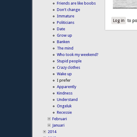
Friends are like boobs
Don't change
Immature
Log in
to po
Politicians
Date
Grow up
Banken
The mind
Who took my weekend?
Stupid people
Crazy clothes
Wake up
I prefer
Apparently
Kindness
Understand
Ongeluk
Recessie
Februari
Januari
2014