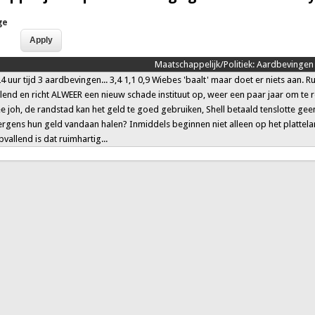
ge
Maatschappelijk/Politiek:
Aardbevingen
 uur tijd 3 aardbevingen... 3,4 1,1 0,9 Wiebes 'baalt' maar doet er niets aan. 
elend en richt ALWEER een nieuw schade instituut op, weer een paar jaar om t
 joh, de randstad kan het geld te goed gebruiken, Shell betaald tenslotte gee
rgens hun geld vandaan halen? Inmiddels beginnen niet alleen op het platteland
vallend is dat ruimhartig...