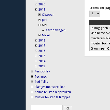
2020
Items per pa
2019
Oktober
Juni
Mei
In nog geen 24
Aardbevingen
vind het verv
Maart
minderen? Nee
2018
moeten toch e
2017
Groningen. Op
2016
2015
2014
2013
Persoonlijk
Technisch
Ted Talks
Plaatjes met spreuken
Anime teksten & spreuken
Muziek teksten & filmpjes
Search
Search form