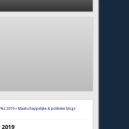
n %2 2019
»
Maatschappelijke & politieke blogs
 2019