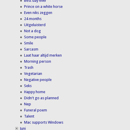
Best day ever
Prince on a white horse
Even niks zeggen
24 months
Uitgeluisterd
Not a dog
Some people
Smile
Sarcasm
Laat haar altijd merken
Morning person
Trash
Vegetarian
Negative people
Seks
Happy home
Didn't go as planned
Nep
Funeral poem
Talent
Mac supports Windows
Juni