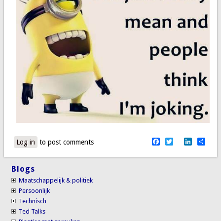
Facebook
Twitter
LinkedI
Sha
Log in
to post comments
Blogs
Maatschappelijk & politiek
Persoonlijk
Technisch
Ted Talks