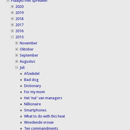
Plaatjes met spreuken
2020
2019
2018
2017
2016
2015
November
Oktober
September
Augustus
Juli
Afzeikdel
Bad dog
Dictionary
For my mom
Het 'nut' van managers
Nillionaire
Smartphones
What to do with this heat
Woedende vrouw
Ten commandments