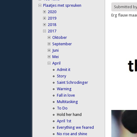
Plaatjes met spreuken
Submitted b
2020
Erg flauw maar
2019
2018
2017
Oktober
September
Juni
Mei
April
Admit it
Story
Saint Schrodinger
Warning
Fall in love
Multitasking
To Do
Hold her hand
April 1st
Everything we feared
No rise and shine