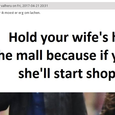
y
valheru
on Fri, 2017-04-21 20:31
 ik moest er erg om lachen.