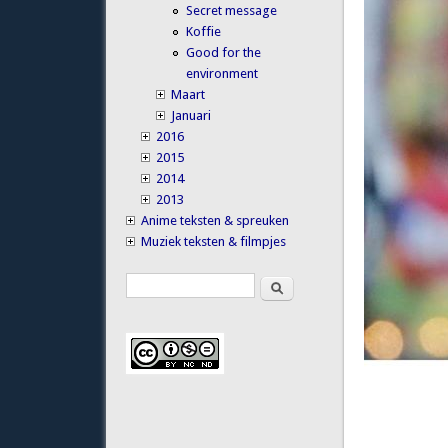
Secret message
Koffie
Good for the
environment
Maart
Januari
2016
2015
2014
2013
Anime teksten & spreuken
Muziek teksten & filmpjes
Search
Search form