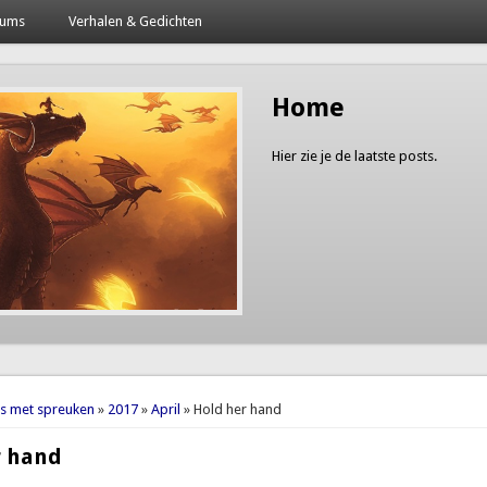
bums
Verhalen & Gedichten
Home
Hier zie je de laatste posts.
here
es met spreuken
»
2017
»
April
» Hold her hand
r hand