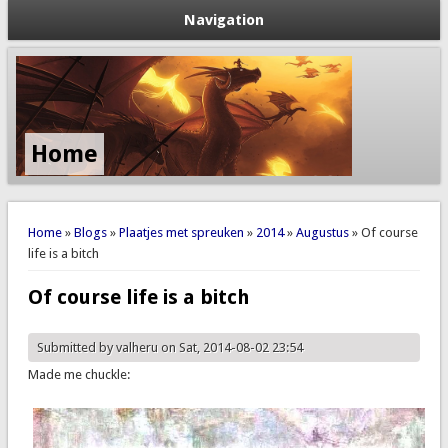
Navigation
Home
You are here
Home
»
Blogs
»
Plaatjes met spreuken
»
2014
»
Augustus
» Of course
life is a bitch
Of course life is a bitch
Submitted by
valheru
on Sat, 2014-08-02 23:54
Made me chuckle: