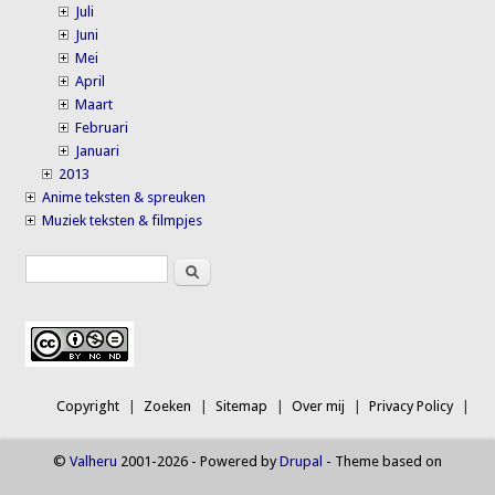
Juli
Juni
Mei
April
Maart
Februari
Januari
2013
Anime teksten & spreuken
Muziek teksten & filmpjes
Search
Search form
Copyright
Zoeken
Sitemap
Over mij
Privacy Policy
©
Valheru
2001-2026 - Powered by
Drupal
- Theme based on