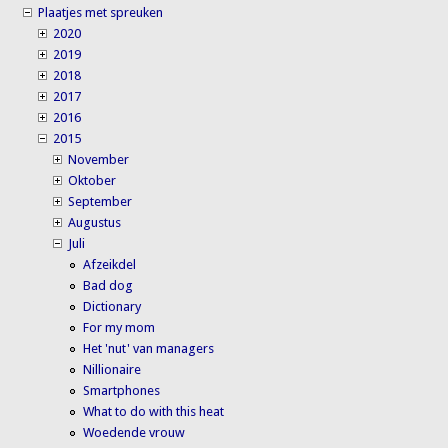
Plaatjes met spreuken
2020
2019
2018
2017
2016
2015
November
Oktober
September
Augustus
Juli
Afzeikdel
Bad dog
Dictionary
For my mom
Het 'nut' van managers
Nillionaire
Smartphones
What to do with this heat
Woedende vrouw