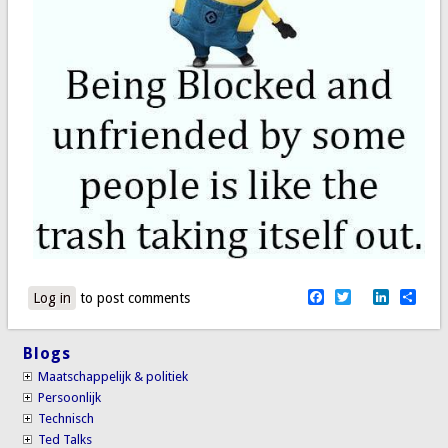
Facebook
Twitter
LinkedI
Sha
Log in
to post comments
Blogs
Maatschappelijk & politiek
Persoonlijk
Technisch
Ted Talks