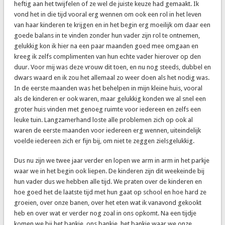
heftig aan het twijfelen of ze wel de juiste keuze had gemaakt. Ik
vond het in die tijd vooral erg wennen om ook een rol in het leven
van haar kinderen te krijgen en in het begin erg moeilijk om daar een
goede balans in te vinden zonder hun vader zijn rol te ontnemen,
gelukkig kon ik hier na een paar maanden goed mee omgaan en
kreeg ik zelfs complimenten van hun echte vader hierover op den
duur. Voor mij was deze vrouw dit toen, en nu nog steeds, dubbel en
dwars waard en ik zou het allemaal zo weer doen als het nodig was.
In de eerste maanden was het behelpen in mijn kleine huis, vooral
als de kinderen er ook waren, maar gelukkig konden we al snel een
groter huis vinden met genoeg ruimte voor iedereen en zelfs een
leuke tuin. Langzamerhand loste alle problemen zich op ook al
waren de eerste maanden voor iedereen erg wennen, uiteindelijk
voelde iedereen zich er fijn bij, om niet te zeggen zielsgelukkig.
Dus nu zijn we twee jaar verder en lopen we arm in arm in het parkje
waar we in het begin ook liepen. De kinderen zijn dit weekeinde bij
hun vader dus we hebben alle tijd. We praten over de kinderen en
hoe goed het de laatste tijd met hun gaat op school en hoe hard ze
groeien, over onze banen, over het eten wat ik vanavond gekookt
heb en over wat er verder nog zoal in ons opkomt. Na een tijdje
komen we bij het bankje, ons bankje, het bankje waar we onze