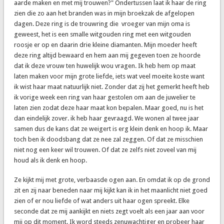
aarde maken en met mij trouwen?" Ondertussen laat ik haar de ring
zien die zo aan het branden was in mijn broekzak de afgelopen
dagen. Deze ring is de trouwring die vroeger van mijn oma is
geweest, het is een smalle witgouden ring met een witgouden
roosje er op en daarin drie kleine diamanten. Mijn moeder heeft
deze ring altijd bewaard en hem aan mij gegeven toen ze hoorde
dat ik deze vrouw ten huwelijk wou vragen. Ik heb hem op maat
laten maken voor mijn grote liefde, iets wat veel moeite koste want
ik wist haar maat natuurlijk niet. Zonder dat zij het gemerkt heeft heb
ik vorige week een ring van haar gestolen om aan de juwelier te
laten zien zodat deze haar maat kon bepalen. Maar goed, nu is het
dan eindelijk zover. ik heb haar gevraagd. We wonen al twee jaar
samen dus de kans dat ze weigert is erg klein denk en hoop ik. Maar
toch ben ik doodsbang dat ze nee zal zeggen. Of dat ze misschien
niet nog een keer wil trouwen. Of dat ze zelfs niet zoveel van mij
houd als ik denk en hoop.
Ze kijkt mij met grote, verbaasde ogen aan. En omdat ik op de grond
zit en zij naar beneden naar mij kijkt kan ik in het maanlicht niet goed
zien of er nou liefde of wat anders uit haar ogen spreekt. Elke
seconde dat ze mij aankijkt en niets zegt voelt als een jaar aan voor
mij op dit moment. Ik word steeds zenuwachtiger en probeer haar