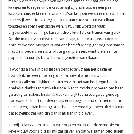
maak ik een flesje wijn open voor ons samen en haal wat lekkere
kaasjes en toastjes uit de kast terwijl zij ondertussen een paar
kaarsen aansteekt en op tafel zet. Dan kruipen we samen op de bank
en terwijl we liefdevol tegen elkaar aanzitten voeren we elkaar
toastjes en soms een slokje wijn. Natuurlijk word dit vaak
afgewisseld met innige kussen, dikke knuffels en tranen van geluk.
Op die manier vieren we ons samenzijn, ons geluk, ons heden en
onze toekomst. Morgen is wat ons betreft vroeg genoeg om samen
met de moeders een bruiloft te gaan plannen, want die staan te
popelen natuurlijk. Nu willen we genieten van elkaar.
's Avonds als we in bed liggen denk ik terug aan het begin en
bedenk ik me weer hoe erg deze vrouw alle moeite waard is,
ondanks alle moeilijkheden, pijn en verdriet van het begin ben ik
oneindig dankbaar dat ik uiteindelijk toch mocht proberen om haar
gelukkig te maken. En dat ik dat kennelijk tot nu toe goed genoeg
doe want ze heeft daadwerkelijk er in toegestemd om met met mij
te trouwen, ik kan het nog steeds niet helemaal geloven. Ik denk niet
dat ik gelukkiger kan zijn dan ik nu ben in dit leven.
Terwijl ik langzaam in slaap val hoop en bid ik dat deze mooie en
lieve vrouw voor altijd bij mij zal blijven en dat we samen oud zullen