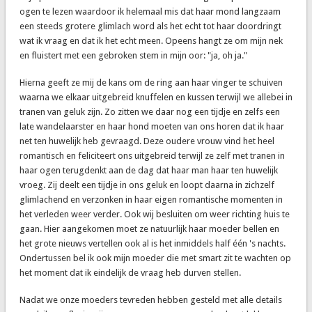
ogen te lezen waardoor ik helemaal mis dat haar mond langzaam
een steeds grotere glimlach word als het echt tot haar doordringt
wat ik vraag en dat ik het echt meen. Opeens hangt ze om mijn nek
en fluistert met een gebroken stem in mijn oor: "ja, oh ja."
Hierna geeft ze mij de kans om de ring aan haar vinger te schuiven
waarna we elkaar uitgebreid knuffelen en kussen terwijl we allebei in
tranen van geluk zijn. Zo zitten we daar nog een tijdje en zelfs een
late wandelaarster en haar hond moeten van ons horen dat ik haar
net ten huwelijk heb gevraagd. Deze oudere vrouw vind het heel
romantisch en feliciteert ons uitgebreid terwijl ze zelf met tranen in
haar ogen terugdenkt aan de dag dat haar man haar ten huwelijk
vroeg. Zij deelt een tijdje in ons geluk en loopt daarna in zichzelf
glimlachend en verzonken in haar eigen romantische momenten in
het verleden weer verder. Ook wij besluiten om weer richting huis te
gaan. Hier aangekomen moet ze natuurlijk haar moeder bellen en
het grote nieuws vertellen ook al is het inmiddels half één 's nachts.
Ondertussen bel ik ook mijn moeder die met smart zit te wachten op
het moment dat ik eindelijk de vraag heb durven stellen.
Nadat we onze moeders tevreden hebben gesteld met alle details