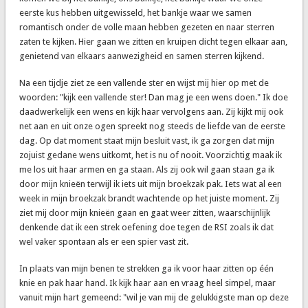
eerste kus hebben uitgewisseld, het bankje waar we samen
romantisch onder de volle maan hebben gezeten en naar sterren
zaten te kijken. Hier gaan we zitten en kruipen dicht tegen elkaar aan,
genietend van elkaars aanwezigheid en samen sterren kijkend.
Na een tijdje ziet ze een vallende ster en wijst mij hier op met de
woorden: "kijk een vallende ster! Dan mag je een wens doen." Ik doe
daadwerkelijk een wens en kijk haar vervolgens aan. Zij kijkt mij ook
net aan en uit onze ogen spreekt nog steeds de liefde van de eerste
dag. Op dat moment staat mijn besluit vast, ik ga zorgen dat mijn
zojuist gedane wens uitkomt, het is nu of nooit. Voorzichtig maak ik
me los uit haar armen en ga staan. Als zij ook wil gaan staan ga ik
door mijn knieën terwijl ik iets uit mijn broekzak pak. Iets wat al een
week in mijn broekzak brandt wachtende op het juiste moment. Zij
ziet mij door mijn knieën gaan en gaat weer zitten, waarschijnlijk
denkende dat ik een strek oefening doe tegen de RSI zoals ik dat
wel vaker spontaan als er een spier vast zit.
In plaats van mijn benen te strekken ga ik voor haar zitten op één
knie en pak haar hand. Ik kijk haar aan en vraag heel simpel, maar
vanuit mijn hart gemeend: "wil je van mij de gelukkigste man op deze