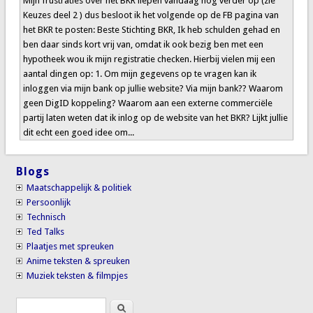
Mijn frustraties over het BKR liepen vandaag nog verder op (zie
Keuzes deel 2 ) dus besloot ik het volgende op de FB pagina van
het BKR te posten: Beste Stichting BKR, Ik heb schulden gehad en
ben daar sinds kort vrij van, omdat ik ook bezig ben met een
hypotheek wou ik mijn registratie checken. Hierbij vielen mij een
aantal dingen op: 1. Om mijn gegevens op te vragen kan ik
inloggen via mijn bank op jullie website? Via mijn bank?? Waarom
geen DigID koppeling? Waarom aan een externe commerciële
partij laten weten dat ik inlog op de website van het BKR? Lijkt jullie
dit echt een goed idee om...
Blogs
Maatschappelijk & politiek
Persoonlijk
Technisch
Ted Talks
Plaatjes met spreuken
Anime teksten & spreuken
Muziek teksten & filmpjes
Search
Search form