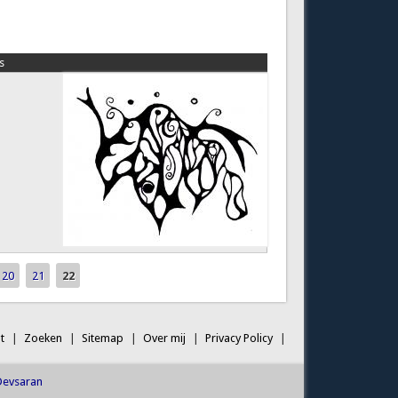
s
20
21
22
t
Zoeken
Sitemap
Over mij
Privacy Policy
Devsaran