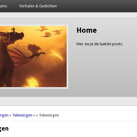
bums
Verhalen & Gedichten
Home
Hier zie je de laatste posts.
here
ingen
»
Tekeningen
»
» Tekeningen
gen