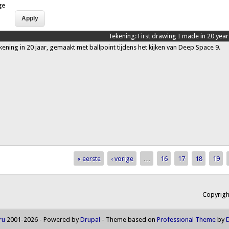
ge
Tekening:
First drawing I made in 20 year
kening in 20 jaar, gemaakt met ballpoint tijdens het kijken van Deep Space 9.
« eerste
‹ vorige
…
16
17
18
19
Copyrigh
ru
2001-2026 - Powered by
Drupal
- Theme based on
Professional Theme
by