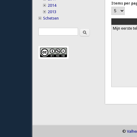
Items per pa
2014
2013
Schetsen
Mijn eerste te
Search
Search form
Pages
©
Valhe