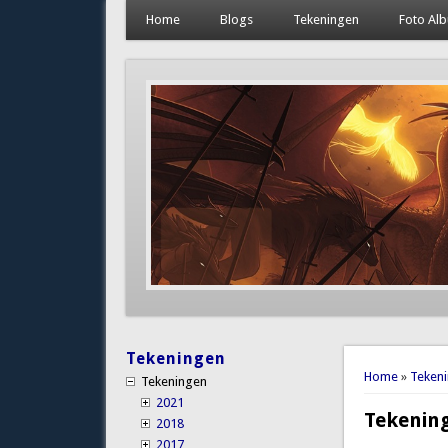
Home
Blogs
Tekeningen
Foto Al
Tekeningen
You are 
Home
»
Teken
Tekeningen
2021
Tekenin
2018
2017