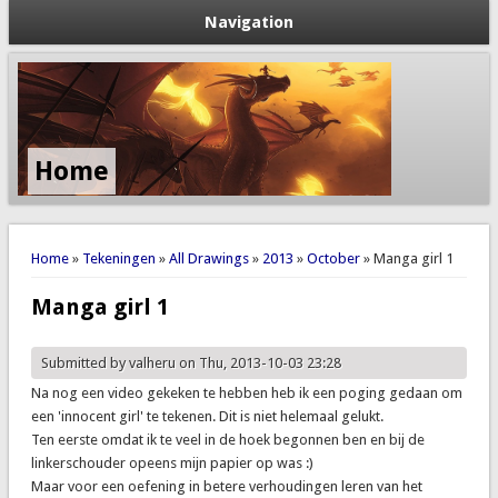
Navigation
Home
You are here
Home
»
Tekeningen
»
All Drawings
»
2013
»
October
» Manga girl 1
Manga girl 1
Submitted by
valheru
on Thu, 2013-10-03 23:28
Na nog een video gekeken te hebben heb ik een poging gedaan om
een 'innocent girl' te tekenen. Dit is niet helemaal gelukt.
Ten eerste omdat ik te veel in de hoek begonnen ben en bij de
linkerschouder opeens mijn papier op was :)
Maar voor een oefening in betere verhoudingen leren van het