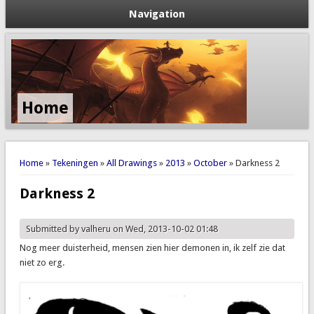
Navigation
Home
You are here
Home
»
Tekeningen
»
All Drawings
»
2013
»
October
» Darkness 2
Darkness 2
Submitted by
valheru
on Wed, 2013-10-02 01:48
Nog meer duisterheid, mensen zien hier demonen in, ik zelf zie dat
niet zo erg.